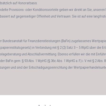
sätzlich auf Honorarbasis.
elte Provisions- oder Konditionsvorteile geben wir direkt an Sie, unseren
asiert auf gegenseitiger Offenheit und Vertrauen. Sie ist auf eine langfri
er Bundesanstalt für Finanzdienstleistungen (BaFin) zugelassenes Wertpapie
papierinstitutsgesetz) in Verbindung mit § 2 (2) Satz 3 – 5 WpIG über die Er
Anlageberatung und Abschlußvermittlung. Ebenso erfüllen wir die mit Einfüh
er BaFin gem. § 93 Abs. 1 WpHG (§ 36c Abs. 1 WpHG a. F.) i. V. mit § 2 Abs. 
zungen und sind der Entschädigungseinrichtung der Wertpapierhandelsun