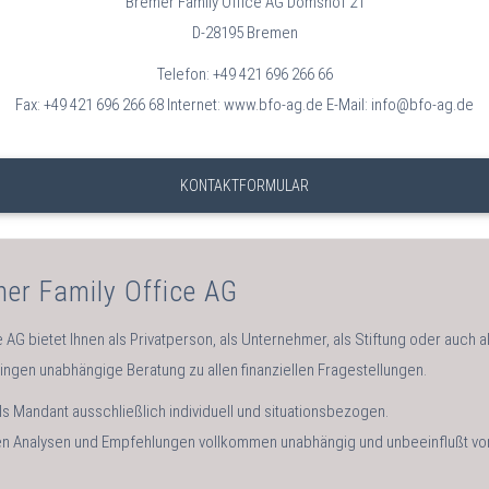
Bremer Family Office AG Domshof 21
D-28195 Bremen
Telefon: +49 421 696 266 66
Fax: +49 421 696 266 68 Internet: www.bfo-ag.de E-Mail: info@bfo-ag.de
KONTAKTFORMULAR
mer Family Office AG
 AG bietet Ihnen als Privatperson, als Unternehmer, als Stiftung oder auch
Dingen unabhängige Beratung zu allen finanziellen Fragestellungen.
ls Mandant ausschließlich individuell und situationsbezogen.
ren Analysen und Empfehlungen vollkommen unabhängig und unbeeinflußt v