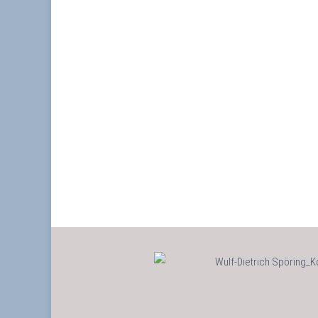
Nachfolgeberatung ist eine komplexe und sehr
persönliche Consulting-Dienstleistung. Sie befasst sich 
der Nachfolge des Gründers oder geschäftsführenden
Unternehmers insbesondere in mittelständischen
Unternehmen…
mehr erfahren