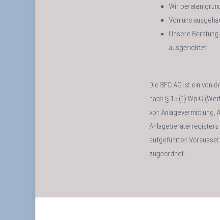
Wir beraten grund
Von uns ausgehand
Unsere Beratung b
ausgerichtet.
Die BFO AG ist ein von d
nach § 15 (1) WpIG (Wert
von Anlagevermittlung, 
Anlageberaterregisters d
aufgeführten Vorausset
zugeordnet.