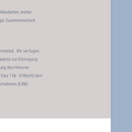
 Mandanten, weiter.
stige Zusammenarbeit
rinstitut. Wir verfügen
laubnis zur Erbringung
rung des Honorar-
8 Satz 1 Nr. 10 WpHG dort
ternehmen (EdW)