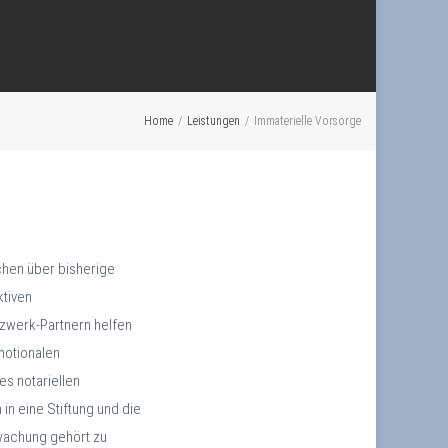
Home
/
Leistungen
/
Immaterielle Vorsorge
hen über bisherige
ktiven
zwerk-Partnern helfen
motionalen
s notariellen
n eine Stiftung und die
wachung gehört zu