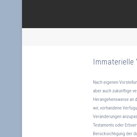
Immaterielle
Nach eigenen Vorstellu
aber auch zukünftige v
Herangehensweise an di
wir, vorhandene Verfüg
Veränderungen anzupasse
Testaments oder Erbvert
Berücksichtigung der d